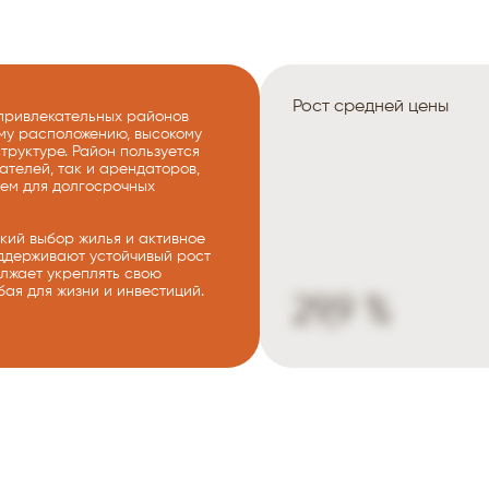
Рост средней цены
х привлекательных районов
му расположению, высокому
труктуре. Район пользуется
ателей, так и арендаторов,
ием для долгосрочных
кий выбор жилья и активное
ддерживают устойчивый рост
должает укреплять свою
ая для жизни и инвестиций.
29,9 %