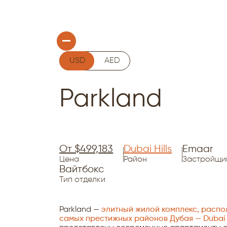
USD
AED
Parkland
От $499,183
Dubai Hills
Emaar
Цена
Район
Застройщи
Вайтбокс
Тип отделки
Parkland —
элитный жилой комплекс, распо
самых престижных районов Дубая — Dubai Hi