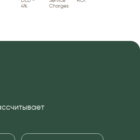
DLD -
Service
ROI:
4%:
Charges:
рассчитывает