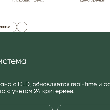
Площадь:
Цена:
Цена аренды:
данные
истема
ана с DLD, обновляется real-time и 
а с учетом 24 критериев.