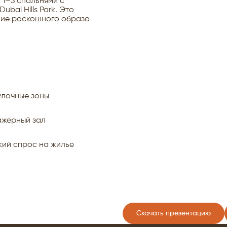
1–3 спальнями с
bai Hills Park. Это
ание роскошного образа
улочные зоны
ажерный зал
кий спрос на жилье
Скачать презентацию