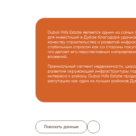
Dubai Hills Estate является одним из самы
для инвестиций в Дубае благодаря удачно
качеству строительства и развитой инфрас
стабильным спросом как со стороны покуп
что делает его перспективным направлен
вложений.
Премиальный сегмент недвижимости, широ
развитие окружающей инфраструктуры по
интереса к району. Dubai Hills Estate про
репутацию как один из лучших районов Дуб
Показать данные