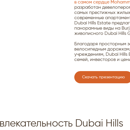
в самом сердце Mohammed
разработан девелопером 
самых престижных жилых
современные апартамент
Dubai Hills Estate предл
панорамные виды на Burj 
живописного Dubai Hills G
Благодаря просторным з
велосипедным дорожкам,
учреждениям, Dubai Hills
семей, инвесторов и цен
Скачать презентацию
лекательность Dubai Hills