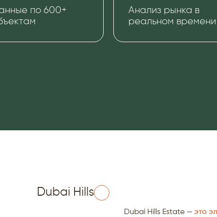
анные по 600+
Анализ рынка в
бъектам
реальном времени
Dubai Hills
Dubai Hills Estate —
это э