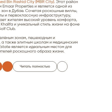
 Bin Rashid City (MBR City).
Этот район
Emaar Properties и является одной из
 зон в Дубае. Сочетая роскошные виллы,
ы и первоклассную инфраструктуру,
агает жителям высокий уровень комфорта,
Khalifa и уникальный стиль жизни на фоне
olf Club.
елёным зонам, пешеходным и
 а также элитным школам и медицинским
 Estate является идеальным местом для
ителей роскошного образа жизни.
Читать полностью