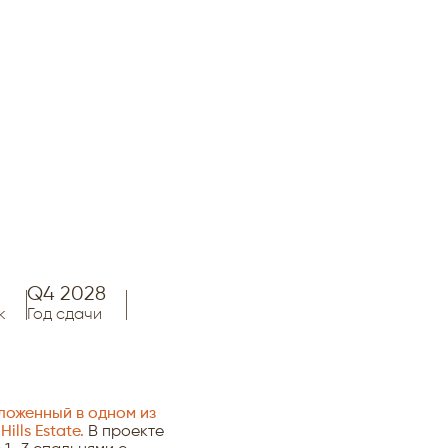
Q4 2028
к
Год сдачи
ложенный в одном из
lls Estate.
В проекте