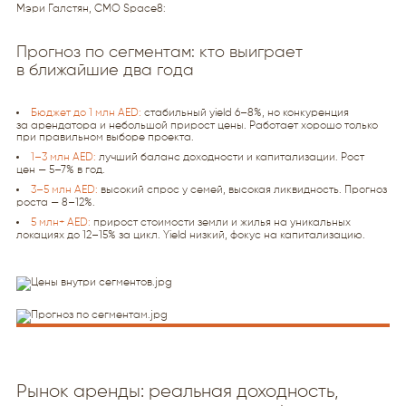
Мэри Галстян, CMO Space8:
Прогноз по сегментам: кто выиграет
в ближайшие два года
Бюджет до 1 млн AED:
стабильный yield 6–8%, но конкуренция
за арендатора и небольшой прирост цены. Работает хорошо только
при правильном выборе проекта.
1–3 млн AED:
лучший баланс доходности и капитализации. Рост
цен — 5–7% в год.
3–5 млн AED:
высокий спрос у семей, высокая ликвидность. Прогноз
роста — 8–12%.
5 млн+ AED:
прирост стоимости земли и жилья на уникальных
локациях до 12–15% за цикл. Yield низкий, фокус на капитализацию.
Рынок аренды: реальная доходность,