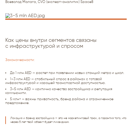
Всеволод Малага, CVO (эксперт-аналитик) Space8
Как цены внутри сегментов связаны
с инфраструктурой и спросом
Закономерности:
До 1 млн AED — растeт при появлении новых станций метро и школ.
1–3 млн AED — стабильный спрос в районах с готовой
инфраструктурой и хорошей транспортной доступностью.
3–5 млн AED — критично качество застройщика и репутация
коммьюнити.
5 млн+ — важны приватность, бренд района и ограниченное
предложение.
Локация и бренд застройщика — это не маркетинговый трюк, а гарантия того, что
через 5 лет твой объект будет ликвидным.