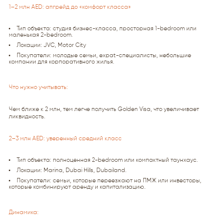
1–2 млн AED: апгрейд до «комфорт класса»
Тип объекта: студия бизнес-класса, просторная 1-bedroom или
маленькая 2-bedroom.
Локации: JVC, Motor City
Покупатели: молодые семьи, expat-специалисты, небольшие
компании для корпоративного жилья.
Что нужно учитывать:
Чем ближе к 2 млн, тем легче получить Golden Visa, что увеличивает
ликвидность.
2–3 млн AED: уверенный средний класс
Тип объекта: полноценная 2-bedroom или компактный таунхаус.
Локации: Marina, Dubai Hills, Dubailand.
Покупатели: семьи, которые переезжают на ПМЖ или инвесторы,
которые комбинируют аренду и капитализацию.
Динамика: