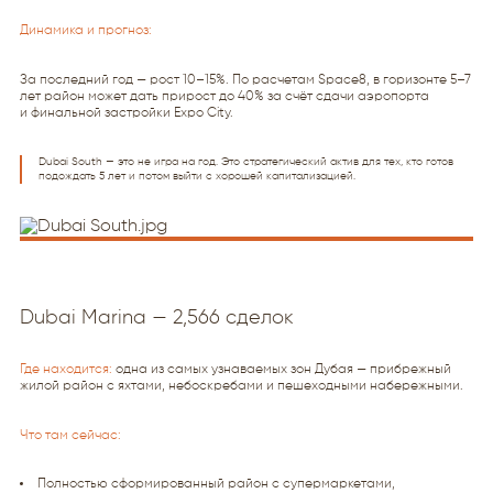
Динамика и прогноз:
За последний год — рост 10–15%. По расчетам Space8, в горизонте 5–7
лет район может дать прирост до 40% за счёт сдачи аэропорта
и финальной застройки Expo City.
Dubai South — это не игра на год. Это стратегический актив для тех, кто готов
подождать 5 лет и потом выйти с хорошей капитализацией.
Dubai Marina — 2,566 сделок
Где находится:
одна из самых узнаваемых зон Дубая — прибрежный
жилой район с яхтами, небоскребами и пешеходными набережными.
Что там сейчас:
Полностью сформированный район с супермаркетами,