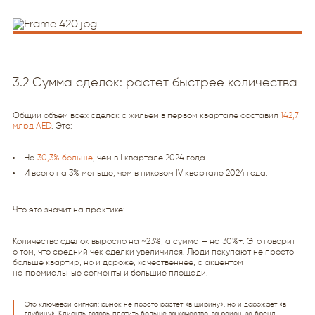
3.2 Сумма сделок: растет быстрее количества
Общий объем всех сделок с жильем в первом квартале составил
142,7
млрд AED
. Это:
На
30,3% больше
, чем в I квартале 2024 года.
И всего на 3% меньше, чем в пиковом IV квартале 2024 года.
Что это значит на практике:
Количество сделок выросло на ~23%, а сумма — на 30%+. Это говорит
о том, что средний чек сделки увеличился. Люди покупают не просто
больше квартир, но и дороже, качественнее, с акцентом
на премиальные сегменты и большие площади.
Это ключевой сигнал: рынок не просто растет «в ширину», но и дорожает «в
глубину». Клиенты готовы платить больше за качество, за район, за бренд