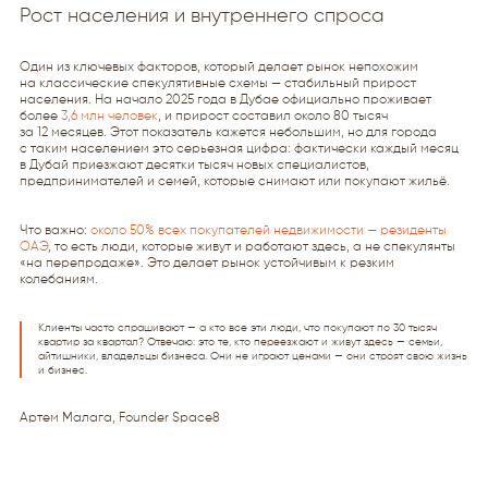
Рост населения и внутреннего спроса
Один из ключевых факторов, который делает рынок непохожим
на классические спекулятивные схемы — стабильный прирост
населения. На начало 2025 года в Дубае официально проживает
более
3,6 млн человек
, и прирост составил около 80 тысяч
за 12 месяцев. Этот показатель кажется небольшим, но для города
с таким населением это серьезная цифра: фактически каждый месяц
в Дубай приезжают десятки тысяч новых специалистов,
предпринимателей и семей, которые снимают или покупают жильё.
Что важно:
около 50% всех покупателей недвижимости — резиденты
ОАЭ
, то есть люди, которые живут и работают здесь, а не спекулянты
«на перепродаже». Это делает рынок устойчивым к резким
колебаниям.
Клиенты часто спрашивают — а кто все эти люди, что покупают по 30 тысяч
квартир за квартал? Отвечаю: это те, кто переезжают и живут здесь — семьи,
айтишники, владельцы бизнеса. Они не играют ценами — они строят свою жизнь
и бизнес.
Артем Малага, Founder Space8