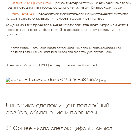
District 2020 (Expo City)
— развитие территории Всемирной выставки
под инновационный город со школами, жильём, бизнес-кампусами.
Palm Jebel Ali
— перезапуск масштабного искусственного острова,
который снова открывает «люксовый фронт» рынка вилл.
Каждый из этих проектов меняет карту: там, где идёт метро или новая
дорога, цены растут быстрее. Это доказано опытом предыдущих
циклов.
Карта метро — это наша карта доходности. Мы первым делом смотрим, где
появится станция или развязка. Через два года там уже другие цены.
Всеволод Малага, CVO (эксперт-аналитик) Space8
Динамика сделок и цен: подробный
разбор, объяснение и прогнозы
3.1 Общее число сделок: цифры и смысл