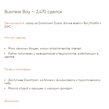
Business Bay — 2,470 сделок
Где находится:
сразу за Downtown Dubai, ближе всего к Burj Khalifa и
DIFC.
Что там сейчас:
Микс офисных башен, жилых апартаментов, отелей.
Район популярен у арендаторов-специалистов, работающих в
центре.
Почему популярен:
Доступнее Downtown, но близко к финансовому и туристическому
хабу.
Масса студий и однушек с хорошим доходом.
Динамика: