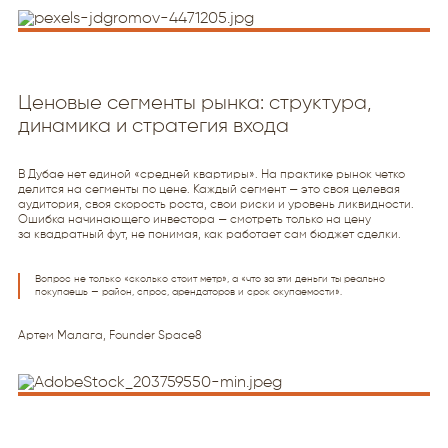
Ценовые сегменты рынка: структура,
динамика и стратегия входа
В Дубае нет единой «средней квартиры». На практике рынок четко
делится на сегменты по цене. Каждый сегмент — это своя целевая
аудитория, своя скорость роста, свои риски и уровень ликвидности.
Ошибка начинающего инвестора — смотреть только на цену
за квадратный фут, не понимая, как работает сам бюджет сделки.
Вопрос не только «сколько стоит метр», а «что за эти деньги ты реально
покупаешь — район, спрос, арендаторов и срок окупаемости».
Артем Малага, Founder Space8