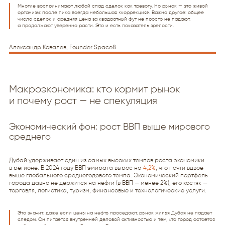
Многие воспринимают любой спад сделок как тревогу. Но рынок — это живой
организм: после пика всегда небольшая «коррекция». Важно другое: общее
число сделок и средняя цена за квадратный фут не просто не падают,
а продолжают уверенно расти. Это и есть показатель зрелости.
Александр Ковалев, Founder Space8
Макроэкономика: кто кормит рынок
и почему рост — не спекуляция
Экономический фон: рост ВВП выше мирового
среднего
Дубай удерживает один из самых высоких темпов роста экономики
в регионе. В 2024 году ВВП эмирата вырос на
4,2%
, что почти вдвое
выше глобального среднегодового темпа. Экономический портфель
города давно не держится на нефти (в ВВП — менее 2%); его костяк —
торговля, логистика, туризм, финансовые и технологические услуги.
Это значит: даже если цены на нефть проседают, рынок жилья Дубая не падает
следом. Он питается внутренней деловой активностью и тем, что город остается