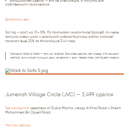
Большинство сделок — это не спекуляция, а покупка для
собственного проживания.
Динамика цен:
За год — рост на 10–15%. По прогнозам аналитиков Space8, по мере
запуска новых школ и дорожной инфраструктуры район покажет
прирост ещё 20% за ближайшие 3–4 года.
Сегодня Wadi Al Safa — это как Arabian Ranches десять лет назад. Кто заходит
сейчас, фиксирует лучшую цену за землю и дом. Через пару лет будет поздно.
Jumeirah Village Circle (JVC) — 3,499 сделок
Где находится:
недалеко от Dubai Marina, между Al Khail Road и Sheikh
Mohammed Bin Zayed Road.
Что там сейчас: