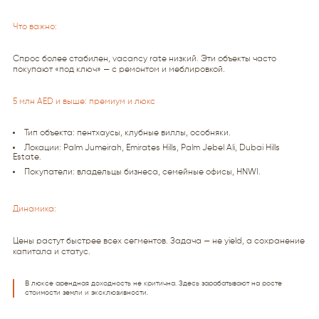
Что важно:
Спрос более стабилен, vacancy rate низкий. Эти объекты часто
покупают «под ключ» — с ремонтом и меблировкой.
5 млн AED и выше: премиум и люкс
Тип объекта: пентхаусы, клубные виллы, особняки.
Локации: Palm Jumeirah, Emirates Hills, Palm Jebel Ali, Dubai Hills
Estate.
Покупатели: владельцы бизнеса, семейные офисы, HNWI.
Динамика:
Цены растут быстрее всех сегментов. Задача — не yield, а сохранение
капитала и статус.
В люксе арендная доходность не критична. Здесь зарабатывают на росте
стоимости земли и эксклюзивности.