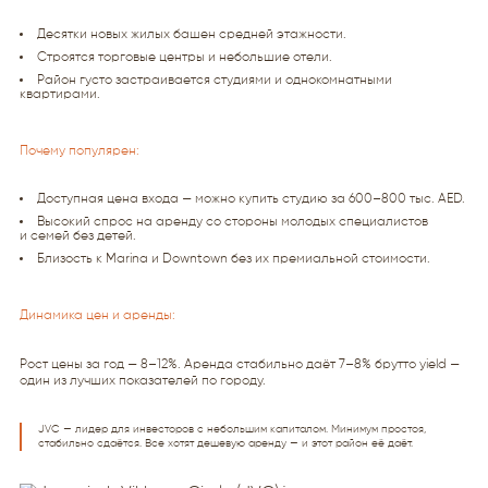
Десятки новых жилых башен средней этажности.
Строятся торговые центры и небольшие отели.
Район густо застраивается студиями и однокомнатными
квартирами.
Почему популярен:
Доступная цена входа — можно купить студию за 600–800 тыс. AED.
Высокий спрос на аренду со стороны молодых специалистов
и семей без детей.
Близость к Marina и Downtown без их премиальной стоимости.
Динамика цен и аренды:
Рост цены за год — 8–12%. Аренда стабильно даёт 7–8% брутто yield —
один из лучших показателей по городу.
JVC — лидер для инвесторов с небольшим капиталом. Минимум простоя,
стабильно сдаётся. Все хотят дешевую аренду — и этот район её даёт.