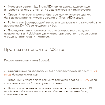
Массовый сегмент (до 1 млн AED) теряет долю: люди больше
интересуются апартаментами среднего уровня и таунхаусами.
Средний чек сделки растет быстрее, чем количество сделок:
больше покупателей уходят в бюджет от 3 млн AED и выше.
Районы с инфраструктурой метро или близостью к пляжу стабильно
дороже на 20–40% за квадратный фут.
Премиум-виллы и пентхаусы растут быстрее всего по цене,
но дают меньший yield аренды — инвесторы берут их не ради ренты,
а ради капитализации и статуса.
Прогноз по ценам на 2025 год
По расчетам аналитиков Space8:
Средняя цена за квадратный фут продолжит расти плавно:
+5–7%
в год
, без резких скачков.
В премиум и ультралюкс сегменте возможен рост до
10–12%
, если
сохранится высокий спрос у иностранцев.
В массовом сегменте возможна локальная коррекция (до −5%)
в районах с большим числом новых башен — но это не обвал,
а выравнивание.