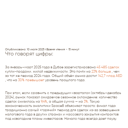
Опубликовано: 10 июля 2025 г.
Время чтения ~ 15 минут
Что говорят цифры:
За январь—март 2025 года в Дубае зарегистрировано
45 485 сделок
купли-продажи. жилой недвижимости. Это почти на
23% больше
, чем
за тот же период 2024 года. Общий объём рынка достиг
142,7 млрд AED
, что на
30% превышает
уровень прошлого года.
При этом, если сравнить с предыдущим кварталом (октябрь—декабрь
2024), рынок показал ожидаемое сезонное охлаждение: количество
сделок снизилось на
9,4%
, а общая сумма — на
3%
. Такую
закономерность аналитики Space8 объясняют просто: финал года
традиционно самый «горячий» период для сделок из-за завершения
налогового года в других странах и массового закрытия контрактов
под новогодние планы инвесторов. Начало года всегда дает паузу.