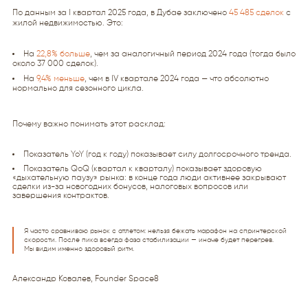
По данным за I квартал 2025 года, в Дубае заключено
45 485 сделок
с
жилой недвижимостью. Это:
На
22,8% больше
, чем за аналогичный период 2024 года (тогда было
около 37 000 сделок).
На
9,4% меньше
, чем в IV квартале 2024 года — что абсолютно
нормально для сезонного цикла.
Почему важно понимать этот расклад:
Показатель YoY (год к году) показывает силу долгосрочного тренда.
Показатель QoQ (квартал к кварталу) показывает здоровую
«дыхательную паузу» рынка: в конце года люди активнее закрывают
сделки из-за новогодних бонусов, налоговых вопросов или
завершения контрактов.
Я часто сравниваю рынок с атлетом: нельзя бежать марафон на спринтерской
скорости. После пика всегда фаза стабилизации — иначе будет перегрев.
Мы видим именно здоровый ритм.
Александр Ковалев, Founder Space8