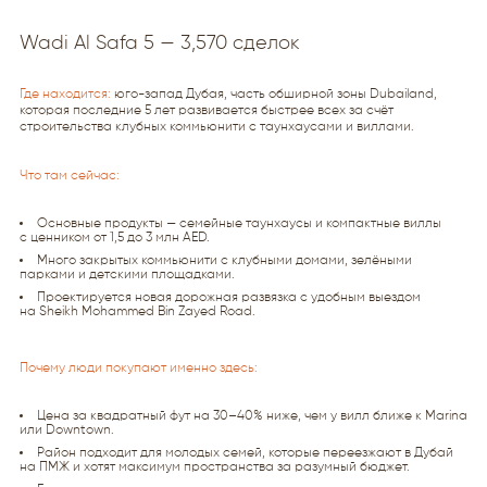
Wadi Al Safa 5 — 3,570 сделок
Где находится:
юго-запад Дубая, часть обширной зоны Dubailand,
которая последние 5 лет развивается быстрее всех за счёт
строительства клубных коммьюнити с таунхаусами и виллами.
Что там сейчас:
Основные продукты — семейные таунхаусы и компактные виллы
с ценником от 1,5 до 3 млн AED.
Много закрытых коммьюнити с клубными домами, зелёными
парками и детскими площадками.
Проектируется новая дорожная развязка с удобным выездом
на Sheikh Mohammed Bin Zayed Road.
Почему люди покупают именно здесь:
Цена за квадратный фут на 30–40% ниже, чем у вилл ближе к Marina
или Downtown.
Район подходит для молодых семей, которые переезжают в Дубай
на ПМЖ и хотят максимум пространства за разумный бюджет.