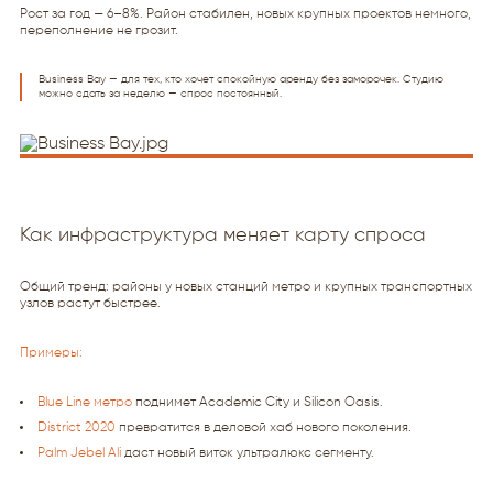
Рост за год — 6–8%. Район стабилен, новых крупных проектов немного,
переполнение не грозит.
Business Bay — для тех, кто хочет спокойную аренду без заморочек. Студию
можно сдать за неделю — спрос постоянный.
Как инфраструктура меняет карту спроса
Общий тренд: районы у новых станций метро и крупных транспортных
узлов растут быстрее.
Примеры:
Blue Line метро
поднимет Academic City и Silicon Oasis.
District 2020
превратится в деловой хаб нового поколения.
Palm Jebel Ali
даст новый виток ультралюкс сегменту.