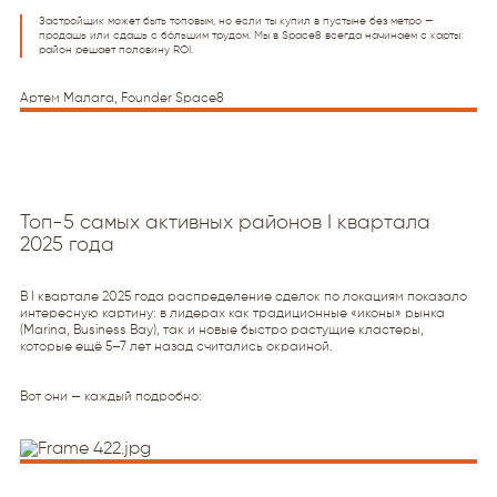
Застройщик может быть топовым, но если ты купил в пустыне без метро —
продашь или сдашь с бо́льшим трудом. Мы в Space8 всегда начинаем с карты:
район решает половину ROI.
Артем Малага, Founder Space8
Топ-5 самых активных районов I квартала
2025 года
В I квартале 2025 года распределение сделок по локациям показало
интересную картину: в лидерах как традиционные «иконы» рынка
(Marina, Business Bay), так и новые быстро растущие кластеры,
которые ещё 5–7 лет назад считались окраиной.
Вот они — каждый подробно: