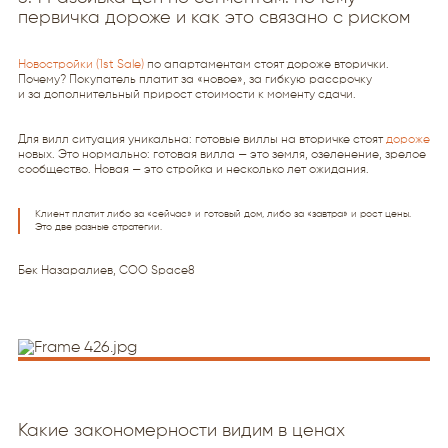
первичка дороже и как это связано с риском
Новостройки (1st Sale)
по апартаментам стоят дороже вторички.
Почему? Покупатель платит за «новое», за гибкую рассрочку
и за дополнительный прирост стоимости к моменту сдачи.
Для вилл ситуация уникальна: готовые виллы на вторичке стоят
дороже
новых. Это нормально: готовая вилла — это земля, озеленение, зрелое
сообщество. Новая — это стройка и несколько лет ожидания.
Клиент платит либо за «сейчас» и готовый дом, либо за «завтра» и рост цены.
Это две разные стратегии.
Бек Назаралиев, COO Space8
Какие закономерности видим в ценах