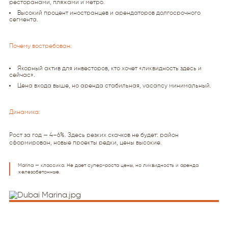
ресторанами, пляжами и метро.
Высокий процент иностранцев и арендаторов долгосрочного
сегмента.
Почему востребован:
Якорный актив для инвесторов, кто хочет «ликвидность здесь и
сейчас».
Цена входа выше, но аренда стабильная, vacancy минимальный.
Динамика:
Рост за год — 4–6%. Здесь резких скачков не будет: район
сформирован, новые проекты редки, цены высокие.
Marina — классика. Не даeт супер-роста цены, но ликвидность и аренда
железобетонные.