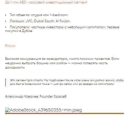
До 1 млн AED: массовый инвестиционный сегмент
Тип объекта: студия или 1-bedroom.
Локации: JVC, Dubai South, Al Furjan.
Покупатели: частные инвесторы с небольшим капиталом, первые
покупки в Дубае.
Риски:
Высокая конкуренция за арендатора, много похожих проектов. Если
неудачно выбрать башню или район — можно потерять часть
доходности.
Это сегмент для старта. Мы подбираем такие лоты очень аккуратно: важно, чтобы
дом был в правильной точке — шаг до метро или до выезда на магистраль
Александр Ковалев, Founder Space8