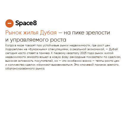
Рынок жилья Дубая
— на пике зрелости
и управляемого роста
Когда в мире говорят про устойчивые рынки недвижимости, где рост цен
подкреплен не «бумажными» спекуляциями, а реальной экономикой, — Дубай
сегодня часто ставят в пример. К первому кварталу 2025 года рынок жилой
недвижимости эмирата вошел в новую фазу: рекордные показатели по сделкам,
высокая активность покупателей, но — что особенно важно — темпы роста цен
и количества сделок начинают выравниваться. Это ключевой признак зрелого,
сбалансированного рынка.