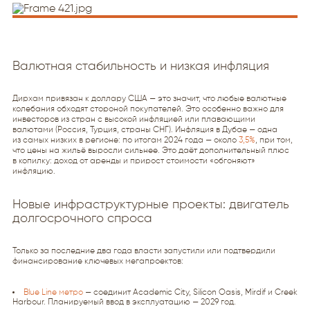
Валютная стабильность и низкая инфляция
Дирхам привязан к доллару США — это значит, что любые валютные
колебания обходят стороной покупателей. Это особенно важно для
инвесторов из стран с высокой инфляцией или плавающими
валютами (Россия, Турция, страны СНГ). Инфляция в Дубае — одна
из самых низких в регионе: по итогам 2024 года — около
3,5%
, при том,
что цены на жильё выросли сильнее. Это даёт дополнительный плюс
в копилку: доход от аренды и прирост стоимости «обгоняют»
инфляцию.
Новые инфраструктурные проекты: двигатель
долгосрочного спроса
Только за последние два года власти запустили или подтвердили
финансирование ключевых мегапроектов:
Blue Line метро
— соединит Academic City, Silicon Oasis, Mirdif и Creek
Harbour. Планируемый ввод в эксплуатацию — 2029 год.