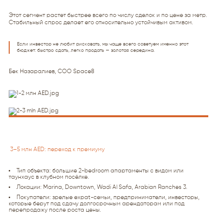
Этот сегмент растет быстрее всего по числу сделок и по цене за метр.
Стабильный спрос делает его относительно устойчивым активом.
Если инвестор не любит рисковать, мы чаще всего советуем именно этот
бюджет: быстро сдать, легко продать — золотая середина.
Бек Назаралиев, COO Space8
3–5 млн AED: переход к премиуму
Тип объекта: большие 2-bedroom апартаменты с видом или
таунхаус в клубном посёлке.
Локации: Marina, Downtown, Wadi Al Safa, Arabian Ranches 3.
Покупатели: зрелые expat-семьи, предприниматели, инвесторы,
которые берут под сдачу долгосрочным арендаторам или под
перепродажу после роста цены.