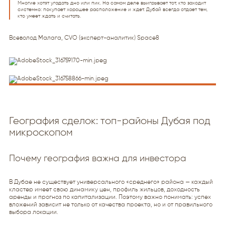
Многие хотят угадать дно или пик. На самом деле выигрывает тот, кто заходит
системно: покупает хорошее расположение и ждeт. Дубай всегда отдает тем,
кто умеет ждать и считать.
Всеволод Малага, CVO (эксперт-аналитик) Space8
География сделок: топ-районы Дубая под
микроскопом
Почему география важна для инвестора
В Дубае не существует универсального «среднего» района — каждый
кластер имеет свою динамику цен, профиль жильцов, доходность
аренды и прогноз по капитализации. Поэтому важно понимать: успех
вложений зависит не только от качества проекта, но и от правильного
выбора локации.