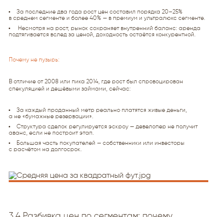
За последние два года рост цен составил порядка 20–25%
в среднем сегменте и более 40% — в премиум и ультралюкс сегменте.
Несмотря на рост, рынок сохраняет внутренний баланс: аренда
подтягивается вслед за ценой, доходность остаётся конкурентной.
Почему не пузырь:
В отличие от 2008 или пика 2014, где рост был спровоцирован
спекуляцией и дешёвыми займами, сейчас:
За каждый проданный метр реально платятся живые деньги,
а не «бумажные резервации».
Структура сделок регулируется эскроу — девелопер не получит
аванс, если не построит этап.
Большая часть покупателей — собственники или инвесторы
с расчётом на долгосрок.
3.4 Разбивка цен по сегментам: почему